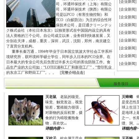
[企业新闻]
司，环通环保技术（上海）有限公
司，环通环保技术（陕西）有限公
[企业新闻]
司是以PCO（有害生物控制）和
[企业新闻]
TCO（白蚁防治）为主的综合性环
[企业新闻]
保技术公司，是日通クリーンテッ
ク株式会社（本社日本东京）以独资形式在中国国内设立的具
有
[企业新闻]
法人资格的三个公司。自公司成立以来，业务得到快速发展，又
[企业新闻]
分别在天津，成都，重庆，深圳，武汉，沈阳，郑州，南京建
立
了直营分支机构。
[企业新闻]
董事长秦万通，1994年毕业于日本国立筑波大学社会工学系环
[企业新闻]
境研究所，获环境科学硕士学位，同年步入日本的PCO业界。在
日本
最大的专业公司先后负责过许多大公司的害虫防除工作。食
[企业新闻]
品生产业的大公司如：“LOTEE浦和工厂和新宿工厂”，
“雪印乳业
的东京工厂和野田工厂”
。。。 [
完整介绍点击
]
服务项目
灭老鼠
老鼠的嗅觉、
灭蟑螂
蟑
味觉、触觉发达，视觉
是变态性
较差，繁殖能力很强，
球上生活了
对新物的反应机警，摄
是地球上
食的行为啃咬搬拖食
之一。长
物，喜欢饮
...
缝、洞、
..
详细内容>>
详细内容>
灭蚊子
蚊虫属于昆虫
灭苍蝇
苍