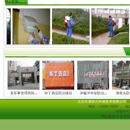
施工现场
某军事管理所防
...
布丁酒店防治项目
伊藤洋华堂防治
...
谭鱼头防
北京环通协力环保技术有限公司
电话：15908176929
传真
经营许可
网站建设 & 技术技