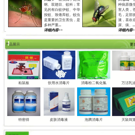
纲、双翅目、蚊科；常
种病原微
见的有白蚊伊蚊、中华
害人类，
按蚊、致倦库蚊。蚊虫
毛，足部
是重要的卫生害虫，是
液，喜欢
多种严重
...
尿、痰、
..
详细内容>>
详细内容>
产品展示
更
粘鼠板
饮用水消毒片
消毒粉二氧化氯
万洁乳
特密得
皮肤消毒液
泡腾消毒片
灭鼠饵