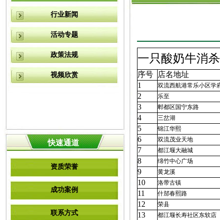
行业新闻
活动专题
政策法规
一只酸奶牛消杀
序号
店名地址
视频欣赏
1
双流西航港常乐小区学
2
乐至
3
郫都区国宁东路
4
三岔湖
5
锦江华熙
6
双流茂业天地
快速通道
7
都江堰大融城
8
绵竹中心广场
资质荣誉
9
黄龙溪
10
洛带古镇
成功案例
11
什邡春熙路
12
荣县
联系方式
13
都江堰长寿社区东软店