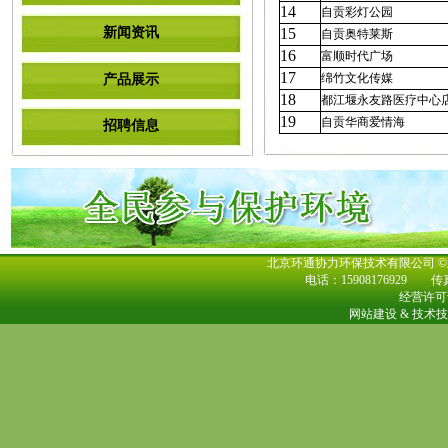
14
自贡彩灯公园
新闻资讯
15
自贡奥特莱斯
16
富顺时代广场
17
绵竹文化传媒
产品展示
18
都江堰永友路医疗中心
19
自贡华商爱情海
招聘信息
北京环通协力环保技术有限公司
电话：15908176929
传真
经营许可
网站建设 & 技术技